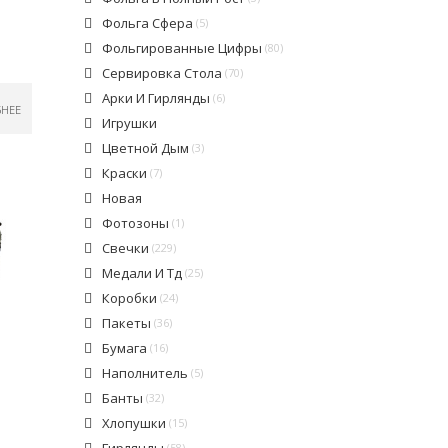
Фольга Сфера
(5)
Фольгированные Цифры
(80)
Сервировка Стола
(70)
Арки И Гирлянды
(6)
БНЕЕ
Игрушки
Цветной Дым
(3)
Краски
(7)
Новая
Фотозоны
(1)
Свечки
(229)
Медали И Тд
(25)
Коробки
(24)
Пакеты
(36)
Бумага
(16)
Наполнитель
(5)
Банты
(32)
Хлопушки
(15)
Гирлянды
(58)