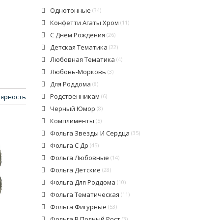
Однотонные
(34)
Конфетти Агаты Хром
(11)
С Днем Рождения
(26)
Детская Тематика
(22)
Любовная Тематика
(4)
Любовь-Морковь
(3)
Для Роддома
(8)
Родственникам
(6)
ярность
Черный Юмор
(8)
Комплименты
(5)
Фольга Звезды И Сердца
(35)
Фольга С Др
(45)
Фольга Любовные
(14)
Фольга Детские
(28)
Фольга Для Роддома
(10)
Фольга Тематическая
(11)
Фольга Фигурные
(53)
Фольга В Полный Рост
(3)