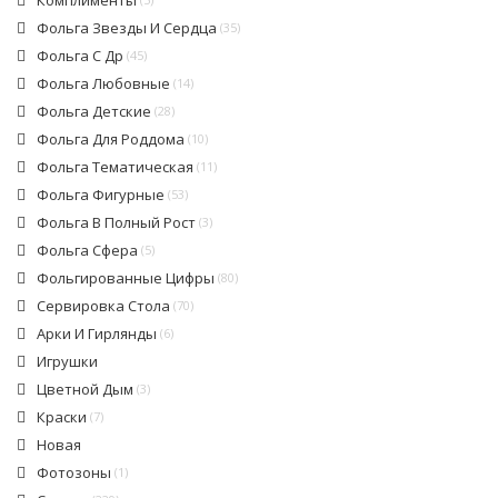
Комплименты
Фольга Звезды И Сердца
(35)
Фольга С Др
(45)
Фольга Любовные
(14)
Фольга Детские
(28)
Фольга Для Роддома
(10)
Фольга Тематическая
(11)
Фольга Фигурные
(53)
Фольга В Полный Рост
(3)
Фольга Сфера
(5)
Фольгированные Цифры
(80)
Сервировка Стола
(70)
Арки И Гирлянды
(6)
Игрушки
Цветной Дым
(3)
Краски
(7)
Новая
Фотозоны
(1)