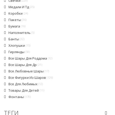
Свечки
(229)
Медали И Тд
(25)
Коробки
(24)
Пакеты
(36)
Бумага
(16)
Наполнитель
(5)
Банты
(32)
Хлопушки
(15)
Гирлянды
(58)
Все Шары Для Роддома
(12)
Все Шары Для Др
(21)
Все Любовные Шары
(17)
Все Фигурки Из Шаров
(126)
Все Для Любимых
(12)
Товары Для Детей
(11)
Фонтаны
(170)
ТЕГИ