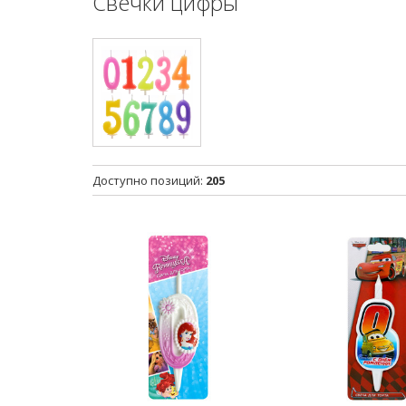
Свечки цифры
Доступно позиций
:
205