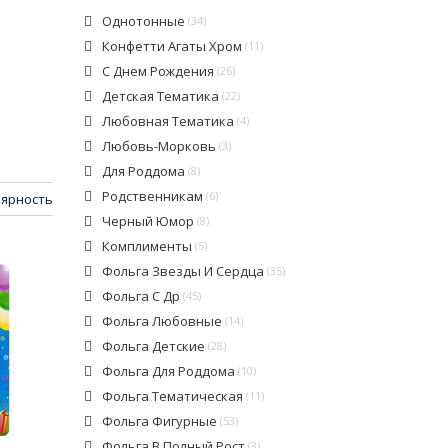
Однотонные
(34)
Конфетти Агаты Хром
(11)
С Днем Рождения
(26)
Детская Тематика
(22)
Любовная Тематика
(4)
Любовь-Морковь
(3)
Для Роддома
(8)
Родственникам
(6)
ярность
Черный Юмор
(8)
Комплименты
(5)
Фольга Звезды И Сердца
(35)
Фольга С Др
(45)
Фольга Любовные
(14)
Фольга Детские
(28)
Фольга Для Роддома
(10)
Фольга Тематическая
(11)
Фольга Фигурные
(53)
Фольга В Полный Рост
(3)