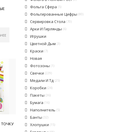
Фольга Сфера
(5)
ЛЫЕ
Фольгированные Цифры
(80)
Сервировка Стола
(70)
Арки И Гирлянды
(6)
БНЕЕ
Игрушки
Цветной Дым
(3)
Краски
(7)
Новая
Фотозоны
(1)
Свечки
(229)
Медали И Тд
(25)
Коробки
(24)
Пакеты
(36)
Бумага
(16)
Наполнитель
(5)
Банты
(32)
В ТОЧКУ
Хлопушки
(15)
Гирлянды
(58)