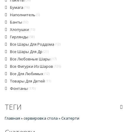
Пакеты
Бумага
(16)
Наполнитель
(5)
Банты
(32)
Хлопушки
(15)
Гирлянды
(58)
Все Шары Для Роддома
(12)
Все Шары Для Др
(21)
Все Любовные Шары
(17)
Все Фигурки Из Шаров
(126)
Все Для Любимых
(12)
Товары Для Детей
(11)
Фонтаны
(170)
ТЕГИ
Главная
»
сервировка стола
»
Скатерти