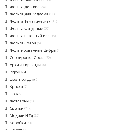
Фольга Детские
(28)
Фольга Для Роддома
(10)
Фольга Тематическая
(11)
Фольга Фигурные
(53)
Фольга В Полный Рост
(3)
Фольга Сфера
(5)
Фольгированные Цифры
(80)
Сервировка Стола
(70)
Арки И Гирлянды
(6)
Игрушки
Цветной Дым
(3)
Краски
(7)
Новая
Фотозоны
(1)
Свечки
(229)
Медали И Тд
(25)
Коробки
(24)
(36)