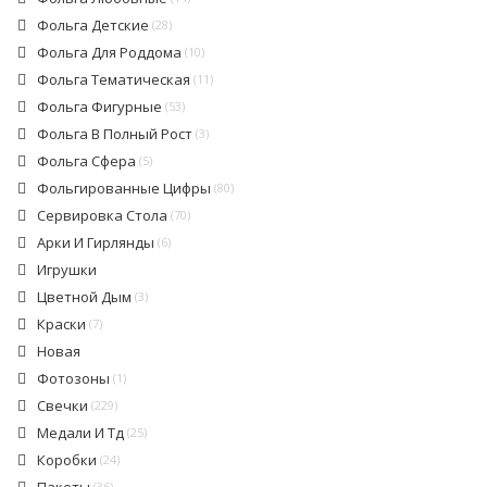
Фольга Детские
(28)
Фольга Для Роддома
(10)
Фольга Тематическая
(11)
Фольга Фигурные
(53)
Фольга В Полный Рост
(3)
Фольга Сфера
(5)
Фольгированные Цифры
(80)
Сервировка Стола
(70)
Арки И Гирлянды
(6)
Игрушки
Цветной Дым
(3)
Краски
(7)
Новая
Фотозоны
(1)
Свечки
(229)
Медали И Тд
(25)
Коробки
(24)
(36)