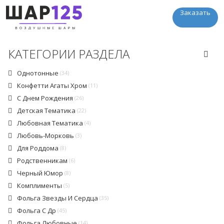
Заказать
КАТЕГОРИИ РАЗДЕЛА
Однотонные
(34)
Конфетти Агаты Хром
(11)
С Днем Рождения
(26)
Детская Тематика
(22)
Любовная Тематика
(4)
Любовь-Морковь
(3)
Для Роддома
(8)
Родственникам
(6)
Черный Юмор
(8)
Комплименты
(5)
Фольга Звезды И Сердца
(35)
Фольга С Др
(45)
Фольга Любовные
(14)