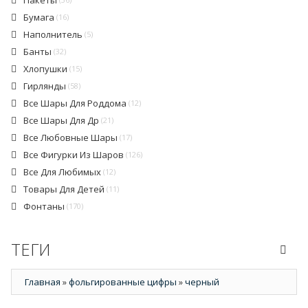
Пакеты
Бумага
(16)
Наполнитель
(5)
Банты
(32)
Хлопушки
(15)
Гирлянды
(58)
Все Шары Для Роддома
(12)
Все Шары Для Др
(21)
Все Любовные Шары
(17)
Все Фигурки Из Шаров
(126)
Все Для Любимых
(12)
Товары Для Детей
(11)
Фонтаны
(170)
ТЕГИ
Главная
»
фольгированные цифры
»
черный