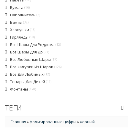
Пакеты
Бумага
(16)
Наполнитель
(5)
Банты
(32)
Хлопушки
(15)
Гирлянды
(58)
Все Шары Для Роддома
(12)
Все Шары Для Др
(21)
Все Любовные Шары
(17)
Все Фигурки Из Шаров
(126)
Все Для Любимых
(12)
Товары Для Детей
(11)
Фонтаны
(170)
ТЕГИ
Главная
»
фольгированные цифры
»
черный