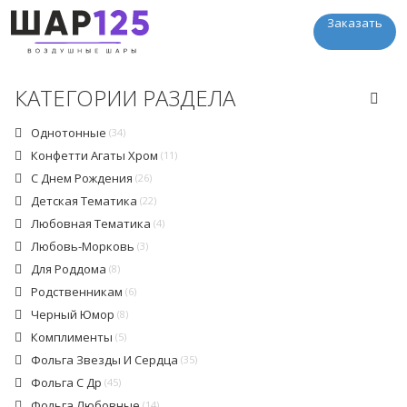
Заказать
КАТЕГОРИИ РАЗДЕЛА
Однотонные
(34)
Конфетти Агаты Хром
(11)
С Днем Рождения
(26)
Детская Тематика
(22)
Любовная Тематика
(4)
Любовь-Морковь
(3)
Для Роддома
(8)
Родственникам
(6)
Черный Юмор
(8)
Комплименты
(5)
Фольга Звезды И Сердца
(35)
Фольга С Др
(45)
Фольга Любовные
(14)