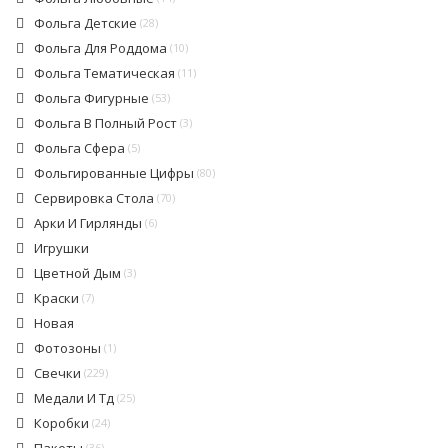
Фольга Детские
(28)
Фольга Для Роддома
(10)
Фольга Тематическая
(11)
Фольга Фигурные
(53)
Фольга В Полный Рост
(3)
Фольга Сфера
(5)
Фольгированные Цифры
(80)
Сервировка Стола
(70)
Арки И Гирлянды
(6)
Игрушки
Цветной Дым
(3)
Краски
(7)
Новая
Фотозоны
(1)
Свечки
(229)
Медали И Тд
(25)
Коробки
(24)
(36)