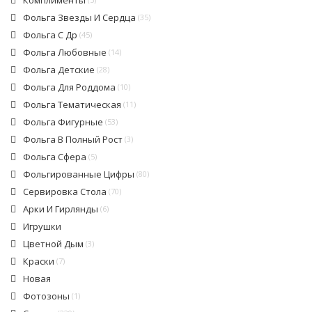
Комплименты
Фольга Звезды И Сердца
(35)
Фольга С Др
(45)
Фольга Любовные
(14)
Фольга Детские
(28)
Фольга Для Роддома
(10)
Фольга Тематическая
(11)
Фольга Фигурные
(53)
Фольга В Полный Рост
(3)
Фольга Сфера
(5)
Фольгированные Цифры
(80)
Сервировка Стола
(70)
Арки И Гирлянды
(6)
Игрушки
Цветной Дым
(3)
Краски
(7)
Новая
Фотозоны
(1)