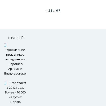
1
2
3
...
6
7
ШАР125
Оформление
праздников
воздушными
шарами в
Артёме и
Владивостоке.
Работаем
с 2012 года.
Более 470 000
надутых
шаров.