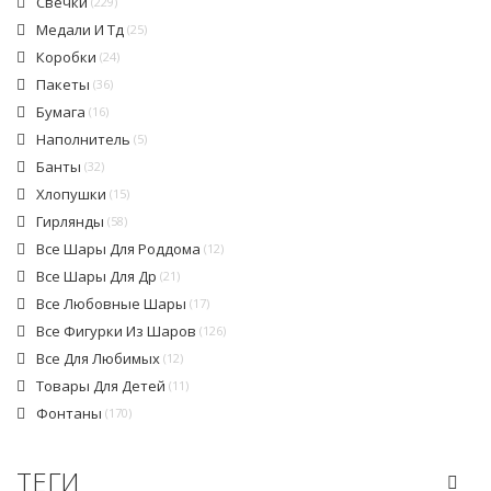
Свечки
(229)
Медали И Тд
(25)
Коробки
(24)
Пакеты
(36)
Бумага
(16)
Наполнитель
(5)
Банты
(32)
Хлопушки
(15)
Гирлянды
(58)
Все Шары Для Роддома
(12)
Все Шары Для Др
(21)
Все Любовные Шары
(17)
Все Фигурки Из Шаров
(126)
Все Для Любимых
(12)
Товары Для Детей
(11)
Фонтаны
(170)
ТЕГИ