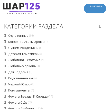
Заказать
КАТЕГОРИИ РАЗДЕЛА
Однотонные
(34)
Конфетти Агаты Хром
(11)
С Днем Рождения
(26)
Детская Тематика
(22)
Любовная Тематика
(4)
Любовь-Морковь
(3)
Для Роддома
(8)
Родственникам
(6)
Черный Юмор
(8)
Комплименты
(5)
Фольга Звезды И Сердца
(35)
Фольга С Др
(45)
Фольга Любовные
(14)