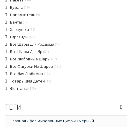
Пакеты
Бумага
(16)
Наполнитель
(5)
Банты
(32)
Хлопушки
(15)
Гирлянды
(58)
Все Шары Для Роддома
(12)
Все Шары Для Др
(21)
Все Любовные Шары
(17)
Все Фигурки Из Шаров
(126)
Все Для Любимых
(12)
Товары Для Детей
(11)
Фонтаны
(170)
ТЕГИ
Главная
»
фольгированные цифры
»
черный