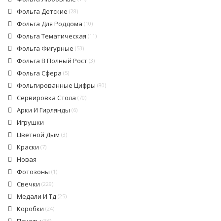
Фольга Детские
(28)
Фольга Для Роддома
(10)
Фольга Тематическая
(11)
Фольга Фигурные
(53)
Фольга В Полный Рост
(3)
Фольга Сфера
(5)
Фольгированные Цифры
(80)
Сервировка Стола
(70)
Арки И Гирлянды
(6)
Игрушки
Цветной Дым
(3)
Краски
(7)
Новая
Фотозоны
(1)
Свечки
(229)
Медали И Тд
(25)
Коробки
(24)
(36)