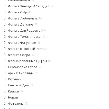
Комплименты
Фольга Звезды И Сердца
(35)
Фольга С Др
(45)
Фольга Любовные
(14)
Фольга Детские
(28)
Фольга Для Роддома
(10)
Фольга Тематическая
(11)
Фольга Фигурные
(53)
Фольга В Полный Рост
(3)
Фольга Сфера
(5)
Фольгированные Цифры
(80)
Сервировка Стола
(70)
Арки И Гирлянды
(6)
Игрушки
Цветной Дым
(3)
Краски
(7)
Новая
Фотозоны
(1)