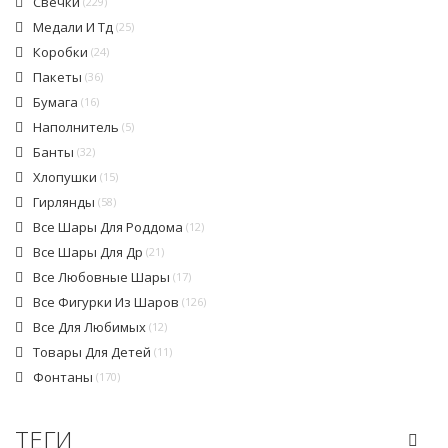
Свечки
(229)
Медали И Тд
(25)
Коробки
(24)
Пакеты
(36)
Бумага
(16)
Наполнитель
(5)
Банты
(32)
Хлопушки
(15)
Гирлянды
(58)
Все Шары Для Роддома
(12)
Все Шары Для Др
(21)
Все Любовные Шары
(17)
Все Фигурки Из Шаров
(126)
Все Для Любимых
(12)
Товары Для Детей
(11)
Фонтаны
(170)
ТЕГИ